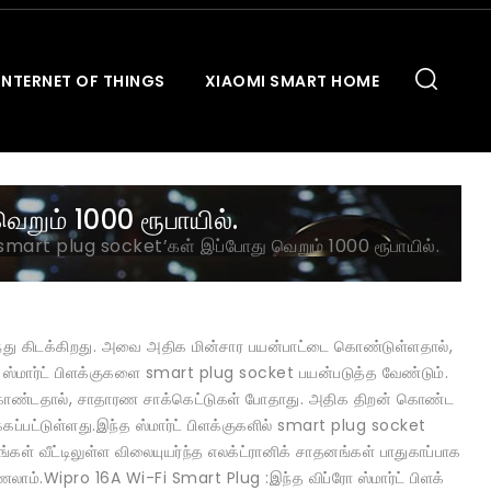
INTERNET OF THINGS
XIAOMI SMART HOME
ும் 1000 ரூபாயில்.
art plug socket’கள் இப்போது வெறும் 1000 ரூபாயில்.
ுவிந்து கிடக்கிறது. அவை அதிக மின்சார பயன்பாட்டை கொண்டுள்ளதால்,
 ஸ்மார்ட் பிளக்குகளை smart plug socket பயன்படுத்த வேண்டும்.
்டை கொண்டதால், சாதாரண சாக்கெட்டுகள் போதாது. அதிக திறன் கொண்ட
கப்பட்டுள்ளது.இந்த ஸ்மார்ட் பிளக்குகளில் smart plug socket
்கள் வீட்டிலுள்ள விலையுயர்ந்த எலக்ட்ரானிக் சாதனங்கள் பாதுகாப்பாக
காணலாம்.Wipro 16A Wi-Fi Smart Plug :இந்த விப்ரோ ஸ்மார்ட் பிளக்