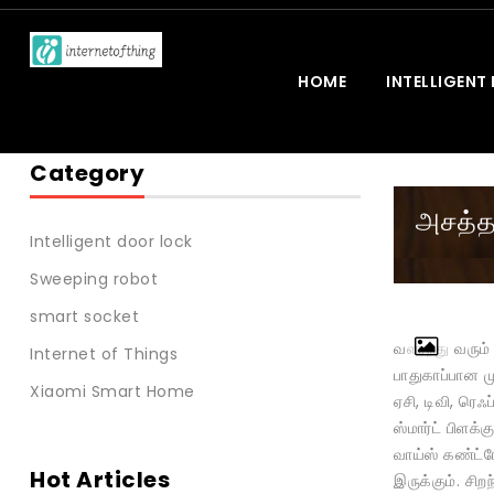
HOME
INTELLIGENT
Category
அசத்த
Intelligent door lock
Sweeping robot
smart socket
வளர்ந்து வரும
Internet of Things
பாதுகாப்பான 
Xiaomi Smart Home
ஏசி, டிவி, ரெ
ஸ்மார்ட் பிளக
வாய்ஸ் கண்ட்ர
Hot Articles
இருக்கும். சி