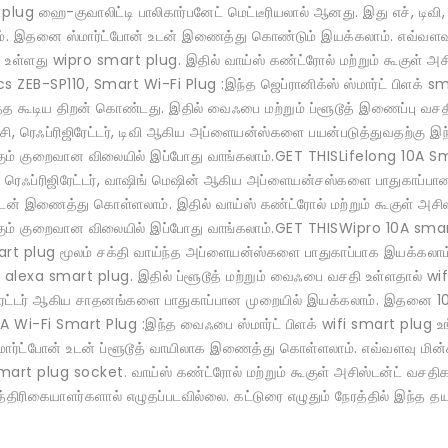
lug ஹை-குவாலிட்டி பாலிகார்பனேட் மெட்டீரியலால் ஆனது. இது எச், டிவி,
ம். இதனை ஸ்மார்ட்போன் உடன் இணைத்து கொண்டும் இயக்கலாம். எவ்வளவு ம
் உள்ளது wipro smart plug. இதில் வாய்ஸ் கண்ட்ரோல் மற்றும் கூகுள் அச
s ZEB-SP110, Smart Wi-Fi Plug :இந்த ஜெப்ரானிக்ஸ் ஸ்மார்ட் பிளக் 
்த கூடிய திறன் கொண்டது. இதில் வைஃபை மற்றும் ப்ளூடூத் இணைப்பு வச
ி, ரெஃப்ரிஜிரேட்டர், டிவி ஆகிய அப்ளையன்ஸ்களை பயன்படுத்துவதற்கு இ
்கும் குறைவான விலையில் இப்போது வாங்கலாம்.GET THISLifelong 10A Sm
சி, ரெஃப்ரிஜிரேட்டர், வாஷிங் மெஷின் ஆகிய அப்ளையன்சஸ்களை பாதுகாப்ப
உடன் இணைத்து கொள்ளலாம். இதில் வாய்ஸ் கண்ட்ரோல் மற்றும் கூகுள் அச
்கும் குறைவான விலையில் இப்போது வாங்கலாம்.GET THISWipro 10A smart
 plug மூலம் சக்தி வாய்ந்த அப்ளையன்ஸ்களை பாதுகாப்பாக இயக்கலாம். 
alexa smart plug. இதில் ப்ளூடூத் மற்றும் வைஃபை வசதி உள்ளதால் wif
ஜிரேட்டர் ஆகிய சாதனங்களை பாதுகாப்பான முறையில் இயக்கலாம். இதனை 10
A Wi-Fi Smart Plug :இந்த வைஃபை ஸ்மார்ட் பிளக் wifi smart plug உ
ர்ட்போன் உடன் ப்ளூடூத் வாயிலாக இணைத்து கொள்ளலாம். எவ்வளவு மின்சார
art plug socket. வாய்ஸ் கண்ட்ரோல் மற்றும் கூகுள் அசிஸ்டன்ட் வசதி
த்திரிகையாளர்களால் எழுதப்படவில்லை. கட்டுரை எழுதும் நேரத்தில் இந்த தய