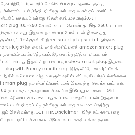
 ரெஃப்ரிஜிரேட்டர், வாஷிங் மெஷின் போன்ற சாதனங்களுக்கு
ின்சாரம் பயன்டுத்தப்படுகிறது என்பதை அளக்கும் மானிட்டர்
ிஸ்டன்ட் வசதியும் உள்ளது இதன் சிறப்பம்சமாகும்.GET
smart plug 100-250 வோல்டேஜ் பவர் கொண்டது. இது 2500 வாட்ஸ்
திகளும் உள்ளது. இதனை நம் ஸ்மார்ட்போன் உடன் இணைத்து
ந்த ஸ்மார்ட் பிளக்குகள் சிறந்தது smart plug socket. இதனை
art Plug :இந்த லைஃப் லாங் ஸ்மார்ட் பிளக் amazon smart plug
ான முறையில் பயன்படுத்தலாம். இதனை ப்ளூடூத் வாயிலாக நம்
ிஸ்டன்ட் உள்ளது இதன் சிறப்பம்சமாகும் alexa smart plug. இதனை
 plug with Energy monitoring :இந்த விப்ரோ ஸ்மார்ட் பிளக்
இதில் அலெக்ஸா மற்றும் கூகுள் அசிஸ்டன்ட் ஆகிய சிறப்பம்சங்களை
i smart plug, நம் ஸ்மார்ட்போன் உடன் இணைத்து கொள்ளலாம். டிவி,
00 ரூபாய்க்கும் குறைவான விலையில் இப்போது வாங்கலாம்.GET
ங்கள் அப்ளையன்ஸ்களை பாதுகாப்பான முறையில் பயன்படுத்தலாம்.
ம் பயன்படுத்தப்பட்டிருக்கிறது என்பதை சுலபமாக தெரிந்து
களும் இதில் உள்ளது.GET THISDisclaimer : இந்த கட்டுரையானது
ரிப்புகள் பற்றிய விவரங்கள் அமேசான் பக்கத்தில் கிடைத்தன.