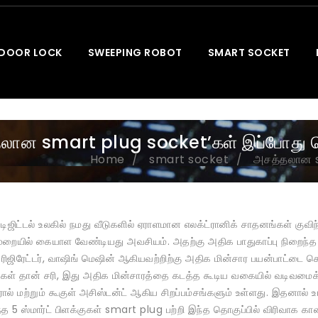
 DOOR LOCK
SWEEPING ROBOT
SMART SOCKET
லான smart plug socket’கள் இப்போது வெற
Home
smart socket
அசத்தலான sm
் டிஜிட்டல் உலகில் நமது வீடுகளில் ஏராளமான எலக்ட்ரானிக் சாதனங்கள் க
முறையில் கையாள வேண்டியது அவசியம். அதற்கு அதிக பாதுகாப்பு நிறைந்த
ஃப்ரிஜிரேட்டர், வாஷிங் மெஷின் ஆகியவற்றிற்கு அதிக மின்சார பயன்பாட
்குகள் தான் சரி, இது அதிக மின்சாரத்தை கடத்த கூடிய வகையில் வடிவமைக்
ோல் மற்றும் கூகுள் அசிஸ்டன்ட் ஆகிய சிறப்பம்சங்களும் உள்ளது. இதனால் உங
றந்த 5 ஸ்மார்ட் பிளக்குகள் smart plug பற்றி இந்த தொகுப்பில் விரிவாக 