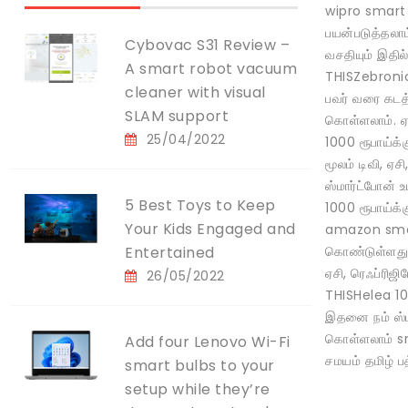
wipro smart p
பயன்படுத்தலா
Cybovac S31 Review –
வசதியும் இதில
A smart robot vacuum
THISZebronic
cleaner with visual
பவர் வரை கடத
SLAM support
கொள்ளலாம். ஏச
25/04/2022
1000 ரூபாய்க
மூலம் டிவி, ஏ
ஸ்மார்ட்போன் 
5 Best Toys to Keep
1000 ரூபாய்க
Your Kids Engaged and
amazon smart
Entertained
கொண்டுள்ளது 
ஏசி, ரெஃப்ரி
26/05/2022
THISHelea 10
இதனை நம் ஸ்மா
கொள்ளலாம் sm
Add four Lenovo Wi-Fi
சமயம் தமிழ் ப
smart bulbs to your
setup while they’re