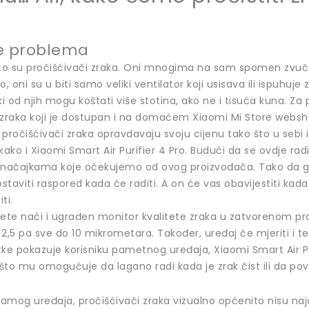
e problema
 to su pročišćivači zraka. Oni mnogima na sam spomen zvuče 
, oni su u biti samo veliki ventilator koji usisava ili ispuhuje
ki od njih mogu koštati više stotina, ako ne i tisuća kuna. Z
 zraka koji je dostupan i na domaćem Xiaomi Mi Store websh
 pročišćivači zraka opravdavaju svoju cijenu tako što u seb
kako i Xiaomi Smart Air Purifier 4 Pro. Budući da se ovdje ra
ačajkama koje očekujemo od ovog proizvođača. Tako da ga pr
postaviti raspored kada će raditi. A on će vas obavijestiti kada
ti.
 ćete naći i ugrađen monitor kvalitete zraka u zatvorenom pro
d 2,5 pa sve do 10 mikrometara. Također, uređaj će mjeriti i 
ke pokazuje korisniku pametnog uređaja, Xiaomi Smart Air Pur
 što mu omogućuje da lagano radi kada je zrak čist ili da p
samog uređaja, pročišćivači zraka vizualno općenito nisu naj