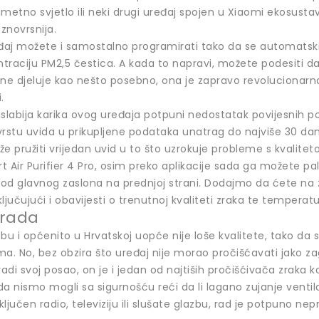
metno svjetlo ili neki drugi uređaj spojen u Xiaomi ekosusta
aznovrsnija.
eđaj možete i samostalno programirati tako da se automatski 
raciju PM2,5 čestica. A kada to napravi, možete podesiti da 
 djeluje kao nešto posebno, ona je zapravo revolucionarna, 
.
jslabija karika ovog uređaja potpuni nedostatak povijesnih 
rstu uvida u prikupljene podataka unatrag do najviše 30 dana
pružiti vrijedan uvid u to što uzrokuje probleme s kvaliteto
 Air Purifier 4 Pro, osim preko aplikacije sada ga možete pali
od glavnog zaslona na prednjoj strani. Dodajmo da ćete na 
ljučujući i obavijesti o trenutnoj kvaliteti zraka te temperatu
 rada
bu i općenito u Hrvatskoj uopće nije loše kvalitete, tako da
a. No, bez obzira što uređaj nije morao pročišćavati jako z
radi svoj posao, on je i jedan od najtiših pročišćivača zraka
 da nismo mogli sa sigurnošću reći da li lagano zujanje ventila
ljučen radio, televiziju ili slušate glazbu, rad je potpuno n