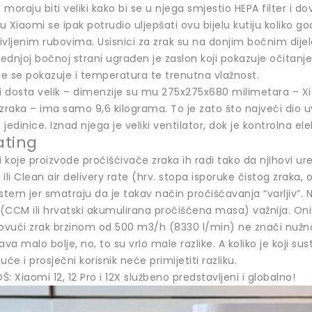
oraju biti veliki kako bi se u njega smjestio HEPA filter i dovo
 Xiaomi se ipak potrudio uljepšati ovu bijelu kutiju koliko 
rivljenim rubovima. Usisnici za zrak su na donjim bočnim dije
rednjoj bočnoj strani ugrađen je zaslon koji pokazuje očitanj
e se pokazuje i temperatura te trenutna vlažnost.
čki dosta velik – dimenzije su mu 275x275x680 milimetara – X
zraka – ima samo 9,6 kilograma. To je zato što najveći dio uvo
e jedinice. Iznad njega je veliki ventilator, dok je kontrolna e
ating
i koje proizvode pročišćivače zraka ih radi tako da njihovi ur
ili Clean air delivery rate (hrv. stopa isporuke čistog zraka, 
sistem jer smatraju da je takav način pročišćavanja “varljiv”. 
(CCM ili hrvatski akumulirana pročišćena masa) važnija. Oni
provući zrak brzinom od 500 m3/h (8330 l/min) ne znači nužno 
ava malo bolje, no, to su vrlo male razlike. A koliko je koji su
će i prosječni korisnik neće primijetiti razliku.
: Xiaomi 12, 12 Pro i 12X službeno predstavljeni i globalno!