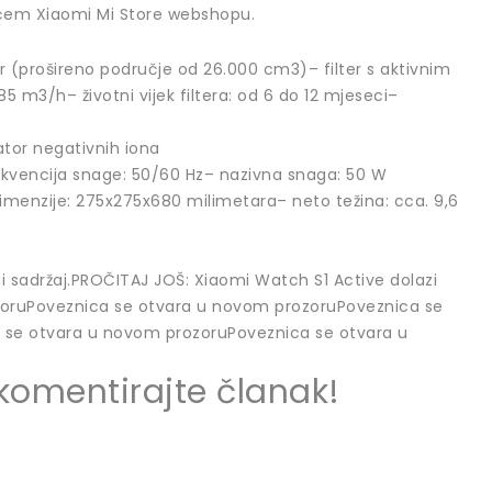
aćem Xiaomi Mi Store webshopu.
lter (prošireno područje od 26.000 cm3)– filter s aktivnim
m3/h– životni vijek filtera: od 6 do 12 mjeseci–
tor negativnih iona
ekvencija snage: 50/60 Hz– nazivna snaga: 50 W
– dimenzije: 275x275x680 milimetara– neto težina: cca. 9,6
 sadržaj.PROČITAJ JOŠ: Xiaomi Watch S1 Active dolazi
zoruPoveznica se otvara u novom prozoruPoveznica se
 se otvara u novom prozoruPoveznica se otvara u
i komentirajte članak!