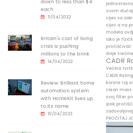
down to less than $4
jednostavno m
each
ovom slučaju
11/04/2022
cijev sa zak
cijev a na p
modela ovdj
Britain's cost of living
Iako je fizi
crisis is pushing
pročišćivač 
millions to the brink
dvije trećin
CADR R
14/04/2022
Većina tvrtk
CADR Rating 
Review: Brilliant home
koriste taj 
clean mass 
automation system
svoj filter 
with HomeKit lives up
ipak pročišć
to its name
zadovoljavaju
10/04/2023
PROČITAJ JOŠ