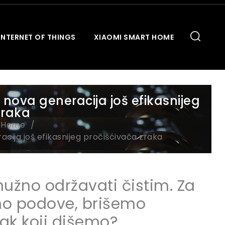
INTERNET OF THINGS
XIAOMI SMART HOME
– nova generacija još efikasnijeg
zraka
t Home
acija još efikasnijeg pročišćivača zraka
nužno održavati čistim. Za
emo podove, brišemo
rak koji dišemo?