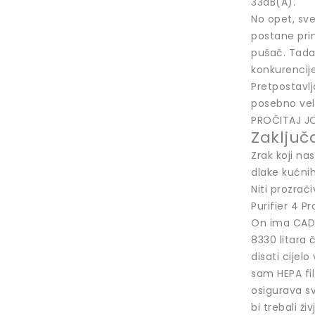
33dB(A).
No opet, sve
postane prim
pušač. Tada 
konkurencij
Pretpostavlj
posebno veli
PROČITAJ JO
Zaključ
Zrak koji na
dlake kućnih
Niti prozra
Purifier 4 P
On ima CADR 
8330 litara 
disati cijel
sam HEPA fil
osigurava sv
bi trebali živj