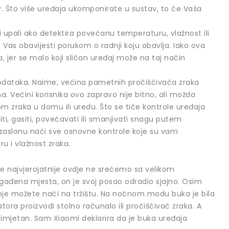
v. Što više uređaja ukomponirate u sustav, to će Vaša
upali ako detektira povećanu temperaturu, vlažnost ili
Vas obavijesti porukom o radnji koju obavlja. Iako ova
jer se malo koji sličan uređaj može na taj način
podataka. Naime, većina pametnih pročišćivača zraka
. Većini korisnika ovo zapravo nije bitno, ali možda
m zraka u domu ili uredu. Što se tiče kontrole uređaja
ti, gasiti, povećavati ili smanjivati snagu putem
zaslonu naći sve osnovne kontrole koje su vam
ru i vlažnost zraka.
 se najvjerojatnije ovdje ne srećemo sa velikom
agađena mjesta, on je svoj posao odradio sjajno. Osim
 koje možete naći na tržištu. Na noćnom modu buka je bila
tora proizvodi stolno računalo ili pročišćivač zraka. A
eprimjetan. Sam Xiaomi deklarira da je buka uređaja