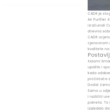
CADR je sto
Air Purifier
izračunali C
dnevna soba
CADR ocjenu
cjenovnom r
kvalitete n
Postavl
Xiaomi Smart
upalite i sp
kada odaber
pročistača z
Dodat ćemo 
Samo u odjel
i različiti u
pokreta. To 
izgledalo da