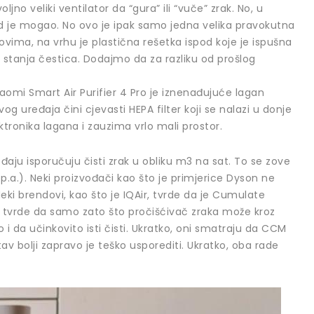
ljno veliki ventilator da “gura” ili “vuče” zrak. No, u
god je mogao. No ovo je ipak samo jedna velika pravokutna
lovima, na vrhu je plastična rešetka ispod koje je ispušna
e stanja čestica. Dodajmo da za razliku od prošlog
iaomi Smart Air Purifier 4 Pro je iznenađujuće lagan
g uređaja čini cjevasti HEPA filter koji se nalazi u donje
lektronika lagana i zauzima vrlo mali prostor.
eđaju isporučuju čisti zrak u obliku m3 na sat. To se zove
op.a.). Neki proizvođači kao što je primjerice Dyson ne
Neki brendovi, kao što je IQAir, tvrde da je Cumulate
 tvrde da samo zato što pročišćivač zraka može kroz
i da učinkovito isti čisti. Ukratko, oni smatraju da CCM
stav bolji zapravo je teško usporediti. Ukratko, oba rade