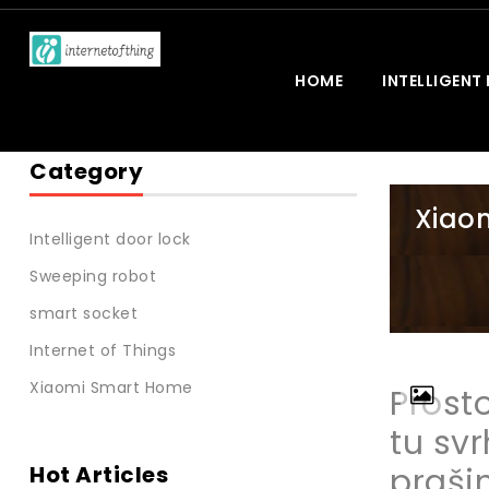
HOME
INTELLIGENT
Category
Xiaom
Intelligent door lock
Sweeping robot
smart socket
Internet of Things
Xiaomi Smart Home
Prost
tu sv
Hot Articles
prašin