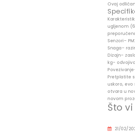
Ovaj odliča
Specifik
Karakteristi
ugljenom (6
preporučena
Senzori– PM
Snaga– razi
Dizajn– zasl
kg– odvojiva
Povezivanje
Pretplatite
uskoro, evo
otvara u no
novom prozo
Što vi
21/02/20