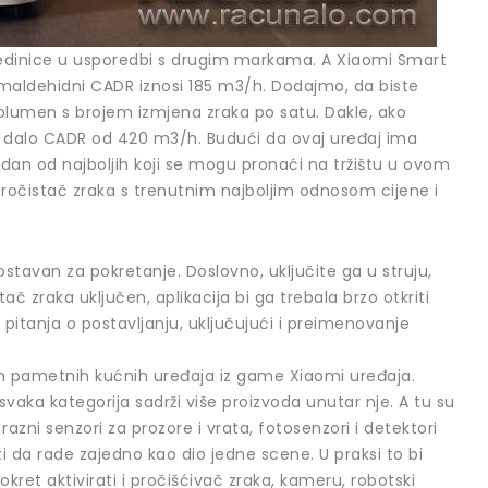
jedinice u usporedbi s drugim markama. A Xiaomi Smart
ormaldehidni CADR iznosi 185 m3/h. Dodajmo, da biste
 volumen s brojem izmjena zraka po satu. Dakle, ako
i dalo CADR od 420 m3/h. Budući da ovaj uređaj ima
an od najboljih koji se mogu pronaći na tržištu u ovom
ročistač zraka s trenutnim najboljim odnosom cijene i
ostavan za pokretanje. Doslovno, uključite ga u struju,
č zraka uključen, aplikacija bi ga trebala brzo otkriti
itanja o postavljanju, uključujući i preimenovanje
ih pametnih kućnih uređaja iz game Xiaomi uređaja.
 svaka kategorija sadrži više proizvoda unutar nje. A tu su
 razni senzori za prozore i vrata, fotosenzori i detektori
i da rade zajedno kao dio jedne scene. U praksi to bi
ret aktivirati i pročišćivač zraka, kameru, robotski