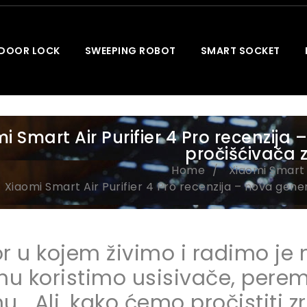
 DOOR LOCK
SWEEPING ROBOT
SMART SOCKET
i Smart Air Purifier 4 Pro recenzija 
pročišćivača 
Home
Xiaomi Smar
Xiaomi Smart Air Purifier 4 Pro recenzija – nova gener
or u kojem živimo i radimo je 
rhu koristimo usisivače, per
u… Ali, kako ćemo pročistiti z