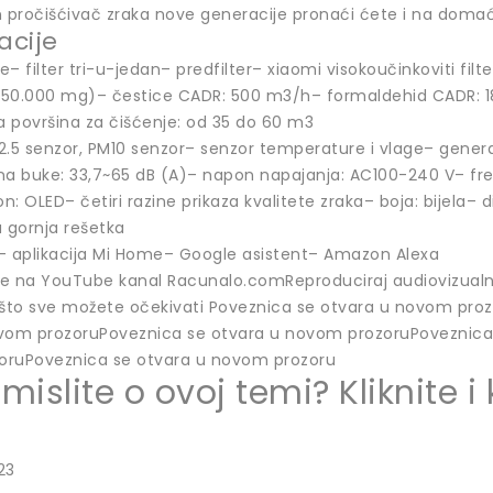
n pročišćivač zraka nove generacije pronaći ćete i na dom
acije
ke– filter tri-u-jedan– predfilter– xiaomi visokoučinkoviti fi
50.000 mg)– čestice CADR: 500 m3/h– formaldehid CADR: 185 
 površina za čišćenje: od 35 do 60 m3
2.5 senzor, PM10 senzor– senzor temperature i vlage– genera
na buke: 33,7~65 dB (A)– napon napajanja: AC100-240 V– fr
on: OLED– četiri razine prikaza kvalitete zraka– boja: bijela
 gornja rešetka
– aplikacija Mi Home– Google asistent– Amazon Alexa
 se na YouTube kanal Racunalo.comReproduciraj audiovizualni
 što sve možete očekivati Poveznica se otvara u novom pro
vom prozoruPoveznica se otvara u novom prozoruPoveznica
ruPoveznica se otvara u novom prozoru
 mislite o ovoj temi? Kliknite 
23