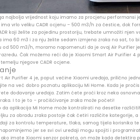
ga najbolja vrijednost koju imamo za procjenu performansi 
 4 ima vrlo veliku CADR ocjenu – 500 m3/h za čestice, dok f
ADR koji želite za pojedinu prostoriju, trebate umnožiti njen
 ima 60 m3 i za nju želite sedam izmjena zraka na sat, to b
 od 500 m3/h, moramo napomenuti da je ovaj Air Purifier jed
azredu. Čak možemo reći da je Xiaomi Smart Air Purifier 4 p
a temelju njegove CADR ocjene.
janje
 Air Purifier 4 je, poput većine Xiaomi uređaja, prilično jedn
ojite na već dobro poznatu aplikaciju Mi Home. Kada je pročista
ete dodavanje uređaja. Zatim ćete proći kroz neka osnovna p
raka. I to je to – pročišćivanje zraka može početi!
da aplikacija Mi Home može kontrolirati na desetke različit
jku za obradu zraka postoje čak četiri različite kategorije, a
ređaji za kontrolu temperature, tlaka, samog tijela korisnika te
napominjemo jer se svi ovi uređaji mogu spojiti i programirat
 ako imate Xiaomi senzor pokreta, on može kada detektira pok