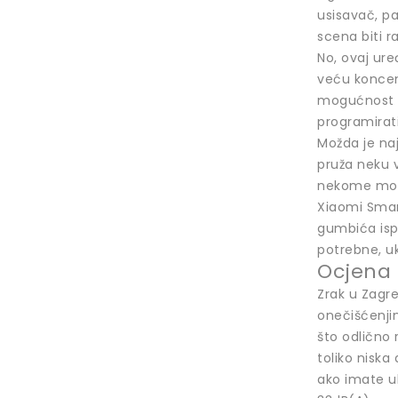
usisavač, pa
scena biti r
No, ovaj ur
veću koncent
mogućnost ne
programirati
Možda je na
pruža neku v
nekome može 
Xiaomi Smart
gumbića isp
potrebne, uk
Ocjena
Zrak u Zagre
onečišćenjim
što odlično 
toliko niska
ako imate uk