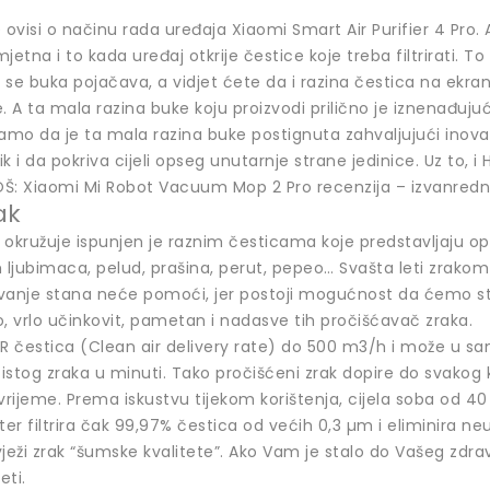
 ovisi o načinu rada uređaja Xiaomi Smart Air Purifier 4 Pr
jetna i to kada uređaj otkrije čestice koje treba filtrirati. T
se buka pojačava, a vidjet ćete da i razina čestica na ekranu
e. A ta mala razina buke koju proizvodi prilično je iznenađ
amo da je ta mala razina buke postignuta zahvaljujući inovati
k i da pokriva cijeli opseg unutarnje strane jedinice. Uz to, i 
Š: Xiaomi Mi Robot Vacuum Mop 2 Pro recenzija – izvanred
ak
s okružuje ispunjen je raznim česticama koje predstavljaju op
 ljubimaca, pelud, prašina, perut, pepeo… Svašta leti zrakom
čivanje stana neće pomoći, jer postoji mogućnost da ćemo st
ro, vrlo učinkovit, pametan i nadasve tih pročišćavač zraka.
čestica (Clean air delivery rate) do 500 m3/h i može u samo 
čistog zraka u minuti. Tako pročišćeni zrak dopire do svakog
o vrijeme. Prema iskustvu tijekom korištenja, cijela soba od
ter filtrira čak 99,97% čestica od većih 0,3 µm i eliminira ne
ježi zrak “šumske kvalitete”. Ako Vam je stalo do Vašeg zdravl
eti.