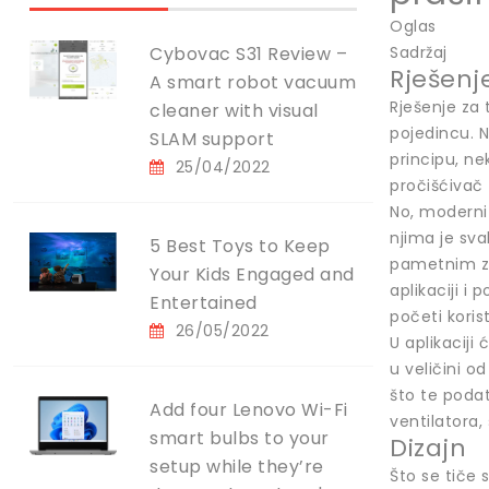
Oglas
Cybovac S31 Review –
Sadržaj
Rješenj
A smart robot vacuum
Rješenje za
cleaner with visual
pojedincu. No
SLAM support
principu, ne
25/04/2022
pročišćivač
No, moderni
njima je sva
5 Best Toys to Keep
pametnim zn
Your Kids Engaged and
aplikaciji i 
Entertained
početi koristi
26/05/2022
U aplikaciji
u veličini o
što te podat
Add four Lenovo Wi-Fi
ventilatora,
smart bulbs to your
Dizajn
setup while they’re
Što se tiče 