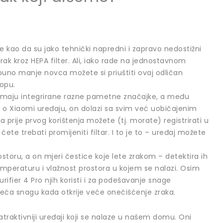
kao da su jako tehnički napredni i zapravo nedostižni
 zrak kroz HEPA filter. Ali, iako rade na jednostavnom
a puno manje novca možete si priuštiti ovaj odličan
opu.
i imaju integrirane razne pametne značajke, a među
di o Xiaomi uređaju, on dolazi sa svim već uobičajenim
ije prvog korištenja možete (tj. morate) registrirati u
 ćete trebati promijeniti filtar. I to je to – uređaj možete
storu, a on mjeri čestice koje lete zrakom – detektira ih
temperaturu i vlažnost prostora u kojem se nalazi. Osim
ifier 4 Pro njih koristi i za podešavanje snage
oveća snagu kada otkrije veće onečišćenje zraka.
atraktivniji uređaji koji se nalaze u našem domu. Oni