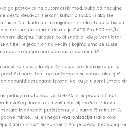
o. Ako ga postavite na automatski mod, buka od nečujne
o će često dešavati tijekom kuhanja ručka ili ako ste
 raste. No i kada radi u najjačem modu i tada je tiši od
ujuća s obzirom da znamo da mu je CADR čak 500 m3/h.
vnom dizajnu. Također, to bi značilo i da je ventilator
HEPA filter je jedan on najvećih s kojima smo se susreli.
na robotska kućna pomoćnica… ili pomoćnik?
asnost za naše zdravlje. Dim cigatere, kuhinjske pare,
 praktički non-stop i ne možemo ih se samo tako riješiti.
an napuniti česticama izvana. No, tu je Xiaomi Smart Air
jednoj minutu kroz veliki HEPA filter propustiti čak
 kutka vašeg doma, a vi i vaša obitelj možete zdravo
 40 metara kvadratnih pročišćena je u samo 15 minuta! A
ugodne mirise. Tu je i negativna ionizacija zraka koja
ja, Xiaomi Smart Air Purifier 4 Pro je uređaj bez kojeg ne